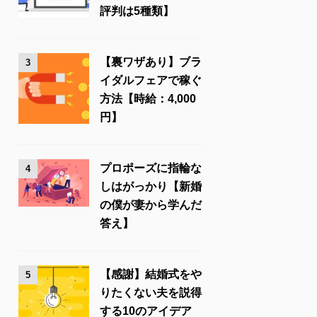
評判は5種類】
【裏ワザあり】ブラ
3
イダルフェアで稼ぐ
方法【時給：4,000
円】
プロポーズに指輪な
4
しはがっかり【新婚
の僕が妻から学んだ
答え】
【感謝】結婚式をや
5
りたくない夫を説得
する10のアイデア