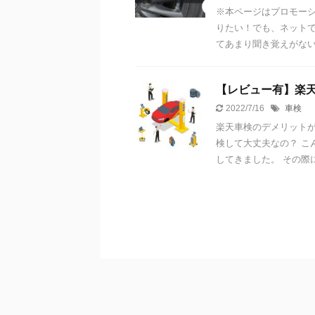
※本ページはプロモーシ
りたい！でも、ネットで
てあまり聞き覚えがないし 
【レビュー有】楽
2022/7/16
車検
楽天車検のデメリットが
検して大丈夫なの？ こ
してきました。 その際に