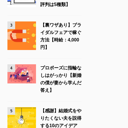
評判は5種類】
【裏ワザあり】ブラ
3
イダルフェアで稼ぐ
方法【時給：4,000
円】
プロポーズに指輪な
4
しはがっかり【新婚
の僕が妻から学んだ
答え】
【感謝】結婚式をや
5
りたくない夫を説得
する10のアイデア