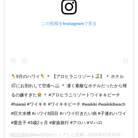
この投稿をInstagramで見る
9月のハワイ
＊ 【アロヒラニリゾート
】 ＊ ホテル
にお別れして空港へ
＊ 凄く素敵なホテルだったから帰
るの嫌すぎた
＊ #アロヒラニリゾートワイキキビーチ
#hawaii #ワイキキ #ワイキキビーチ #waikiki #waikikibeach
#巨大水槽 #ハワイ8回目 #ハワイ行きたい病 #子連れハワイ
#愛息子 #3歳2ヶ月 #家族旅行 #アロハ #マハロ
MEGUMI
(@lani119)がシェアした投稿 -
2019年12月月30日午後5時43分PST