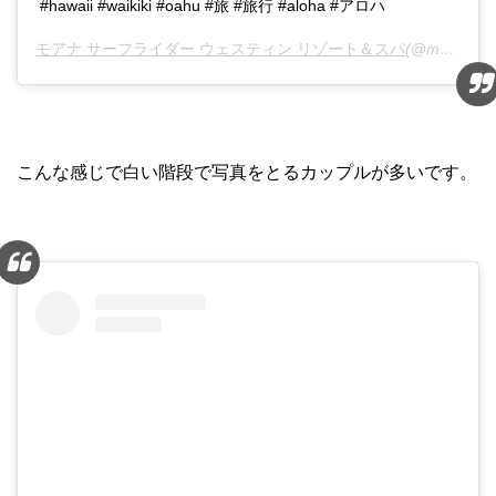
#hawaii #waikiki #oahu #旅 #旅行 #aloha #アロハ
モアナ サーフライダー ウェスティン リゾート＆スパ
(@moanasurfriderjp)がシェアした投稿 -
こんな感じで白い階段で写真をとるカップルが多いです。