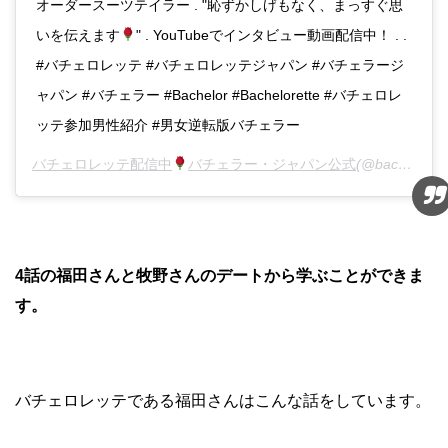
オーダースーツテイラー . "恥ずかしげもなく、まっすぐ思
いを伝えます
" . YouTubeでインタビュー動画配信中！ . .
#バチェロレッテ #バチェロレッテジャパン #バチェラージ
ャパン #バチェラー #Bachelor #Bachelorette #バチェロレ
ッテ参加男性紹介 #男女逆転版バチェラー
バチェロレッテ配信中
バチェラー・ジャパン公式
(@bachelorjapan)がシェアした投稿 -
4話の福田さんと牧野さんのデートから学ぶことができま
す。
バチェロレッテである福田さんはこんな話をしています。