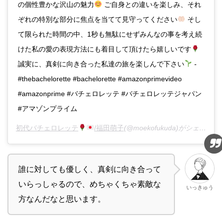
の個性豊かな沢山の魅力
ご自身との違いを楽しみ、それ
ぞれの特別な部分に焦点を当てて見守ってください
そし
て限られた時間の中、1秒も無駄にせずみんなの事を考え続
けた私の愛の表現方法にも着目して頂けたら嬉しいです
誠実に、真剣に向き合った私達の旅を楽しんで下さい
-
#thebachelorette #bachelorette #amazonprimevideo
#amazonprime #バチェロレッテ #バチェロレッテジャパン
#アマゾンプライム
初代バチェロレッテ
/福田萌子
(@moekofukuda)がシェアした投稿 -
誰に対しても優しく、真剣に向き合って
いらっしゃるので、めちゃくちゃ素敵な
いっきゅう
方なんだなと思います。