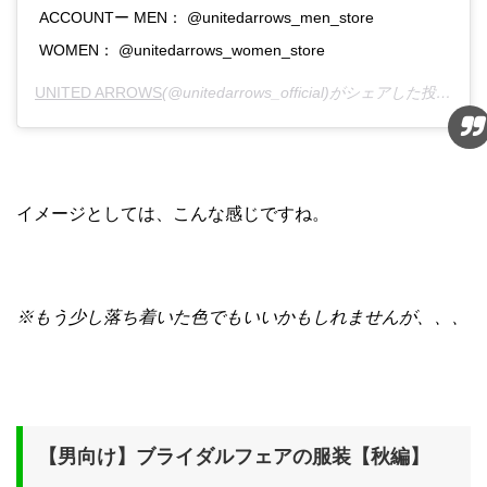
ACCOUNTー MEN： @unitedarrows_men_store
WOMEN： @unitedarrows_women_store
UNITED ARROWS
(@unitedarrows_official)がシェアした投稿 -
2
イメージとしては、こんな感じですね。
※もう少し落ち着いた色でもいいかもしれませんが、、、
【男向け】ブライダルフェアの服装【秋編】